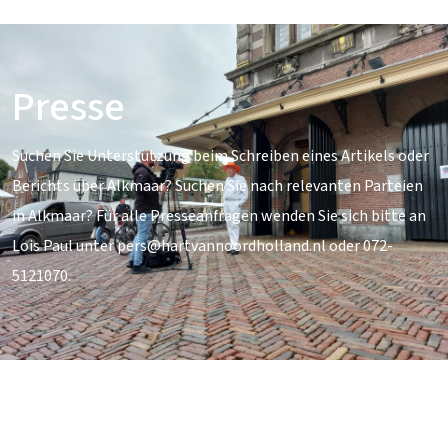
Presse
Suchen Sie Unterstützung beim Schreiben eines Artikels oder
Berichts über Alkmaar? Suchen Sie nach relevanten Parteien
in Alkmaar? Für alle Presseanfragen wenden Sie sich bitte an
Lois Paul unter pers@hartvannoordholland.nl oder 072-
5121070.