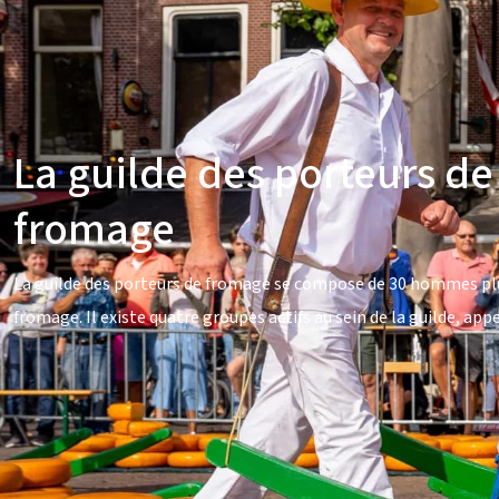
La guilde des porteurs de
fromage
La guilde des porteurs de fromage se compose de 30 hommes plu
fromage. Il existe quatre groupes actifs au sein de la guilde, ap