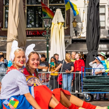
s le père du
pelés "vemen".