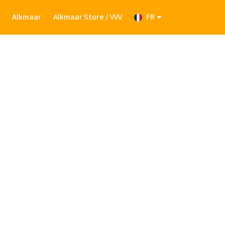
e
Alkmaar
Alkmaar Store / VVV
FR